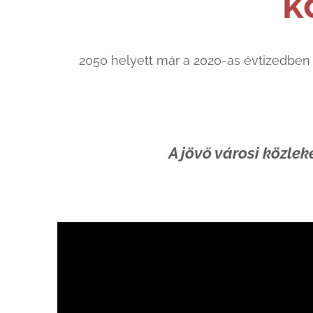
k
2050 helyett már a 2020-as évtizedben
A jövő városi közle