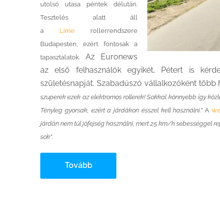
utolsó utasa péntek délután.
Tesztelés alatt áll
a
Lime
rollerrendszere
Budapesten, ezért fontosak a
Az Euronews
tapasztalatok.
az első felhasználók egyikét, Pétert is kérd
születésnapját. Szabadúszó vállalkozóként több h
szuperek ezek az elektromos rollerek! Sokkal könnyebb így közl
Tényleg gyorsak, ezért a járdákon ésszel kell használni.”
A
we
járdán nem túl jófejség használni, mert 25 km/h sebességgel re
sok”
.
Tovább