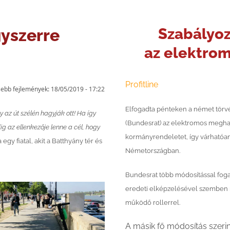
Szabályo
gyszerre
az
elektrom
Profitline
ssebb fejlemények:
18/05/2019
-
17:22
Elfogadta pénteken a német törv
 az út szélén hagyják ott! Ha így
(Bundesrat) az elektromos meghaj
dig az ellenkezője lenne a cél, hogy
kormányrendeletet, így várhatóan
egy fiatal, akit a Batthyány tér és
Németországban.
Bundesrat több módosítással foga
eredeti elképzelésével szemben 
működő rollerrel.
A másik fő módosítás szerin