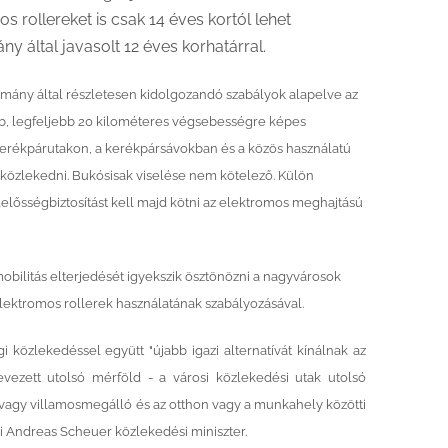
 rollereket is csak 14 éves kortól lehet
y által javasolt 12 éves korhatárral.
rmány által részletesen kidolgozandó szabályok alapelve az
abb, legfeljebb 20 kilométeres végsebességre képes
 kerékpárutakon, a kerékpársávokban és a közös használatú
közlekedni. Bukósisak viselése nem kötelező. Külön
elősségbiztosítást kell majd kötni az elektromos meghajtású
obilitás elterjedését igyekszik ösztönözni a nagyvárosok
elektromos rollerek használatának szabályozásával.
i közlekedéssel együtt "újabb igazi alternatívát kínálnak az
nevezett utolsó mérföld - a városi közlekedési utak utolsó
- vagy villamosmegálló és az otthon vagy a munkahely közötti
i Andreas Scheuer közlekedési miniszter.