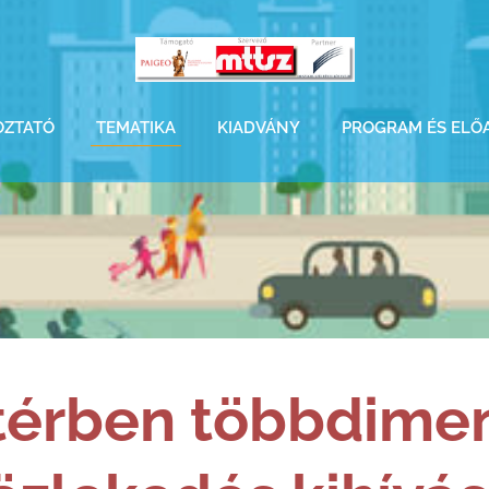
OZTATÓ
TEMATIKA
KIADVÁNY
PROGRAM ÉS ELŐ
t
érben többdimen