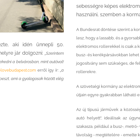
sebességre képes elektromos
használni, szemben a kormán
A Bundesrat döntése szerint a ko
lesz, hogy a lassabb, és a gyors
ezte, aki idén ünnepli 50.
elektromos rollerekkel is csak a
elyre jár dolgozni:
„Szerintem
busz- és kerékpársávokban lehet 
ekedni a belvárosban, mint autóval!
jogosítvány sem szükséges, de fel
lovebudapest.com
erről így ír:
„a
rollerekre.
peszt, ami a gyalogosok között elég
A szövetségi kormány az elektrom
útjain egyre gyakrabban látható 
Az új típusú járművek a közösség
autó helyett", ideálisak az úgy
szakasza, például a busz-, metró
távolság - megtételére - emelte k