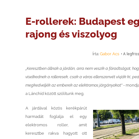
E-rollerek: Budapest e
rajong és viszolyog
A legfri
Írta:
Gabor Acs
•
„Keresztben állnak a járdán, arra nem veszik a fáradtságot, hogy
viselkednek a rolleresek, csak a város ellenszenvét vívják ki, pe
megkedveljék az emberek az elektromos járgányokat”
- mondja 
a Lánchíd között szólítunk meg.
A járdával közös kerékpárút
harmadát foglalja el egy
elektromos roller, amit
keresztbe rakva hagyott ott