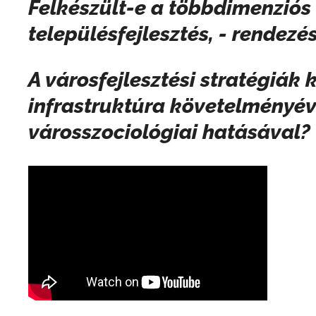
Felkészült-e
a többdimenziós 
településfejlesztés, - rendezé
A városfejlesztési stratégiák
infrastruktúra követelményéve
városszociológiai hatásával?