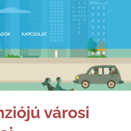
ADÓK
KAPCSOLAT
ziójú városi