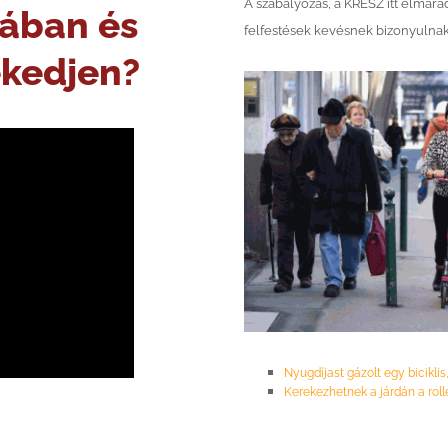
A szabályozás, a KRESZ itt elmarad
jában és
felfestések kevésnek bizonyulnak
ekedjen?
Nyugdíjast gázolt egy bicikli
Kerekezhetnek a járdán a rol