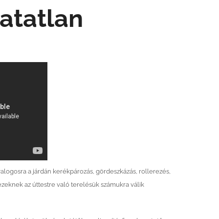
atatlan
logosra a járdán kerékpározás, gördeszkázás, rollerezés,
ezeknek az úttestre való terelésük számukra válik