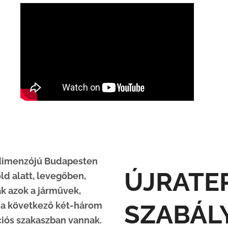
 dimenzójú Budapesten
ÚJRATE
ld alatt, levegőben,
ak azok a járművek,
SZABÁL
 a következő két-három
ciós szakaszban vannak.