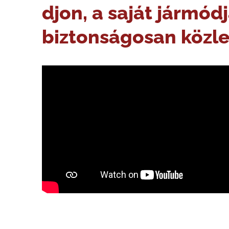
djon, a saját jármód
biztonságosan közl