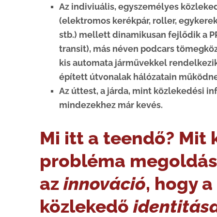
Az indiviuális, egyszemélyes közleke
(elektromos kerékpár, roller, egykere
stb.) mellett dinamikusan fejlődik a P
transit), más néven podcars tömegkö
kis automata járművekkel rendelkezik
épített útvonalak hálózatain működne
Az úttest, a járda, mint közlekedési in
mindezekhez már kevés.
Mi itt a teendő? Mit 
probléma megoldás
az
innováció
, hogy a
közlekedő
identitás