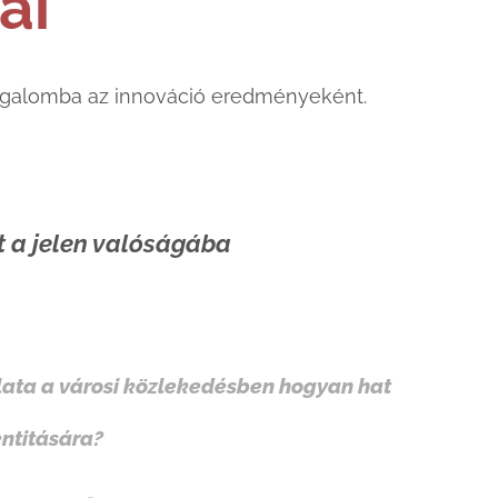
ai
forgalomba az innováció eredményeként.
t a jelen valóságába
ata a városi közlekedésben hogyan hat
entitására?