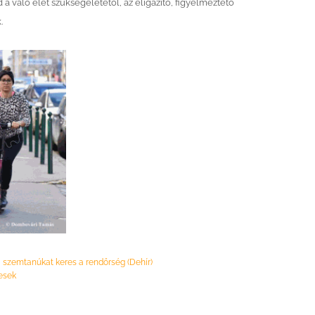
 a való élet szükségeletétől, az eligazító, figyelmeztető
.
s, szemtanúkat keres a rendőrség (Dehír)
lesek