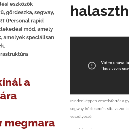
dési eszközök
halaszth
kű, gördeszka, segway,
RT (Personal rapid
zlekedési mód, amely
, amelyek speciálisan
k.
frastruktúra
kínál a
ára
Mindenképpen veszélyforrás a gya
segway-közlekedés, stb., viszont 
veszélyessé.
a
megmara