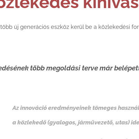
özlekedés kihívás
 több új generációs eszköz kerül be a közlekedési 
kedésének több megoldási terve már belépet
Az innováció eredményeinek tömeges használ
a közlekedő (gyalogos, járművezető, utas) id