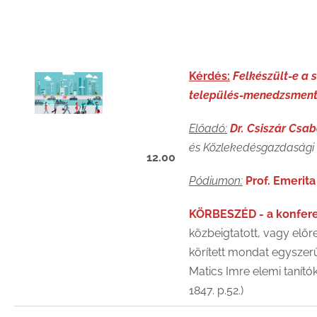
Kérdés:
Felkészült-e a s
település-menedzsment
Előadó:
Dr. Csiszár Csa
és Közlekedésgazdasági
12.00
Pódiumon:
Prof. Emerita
KÖRBESZÉD
- a konfere
közbeigtatott, vagy előr
körített mondat egysze
Matics Imre elemi tanító
1847.
p.52.)