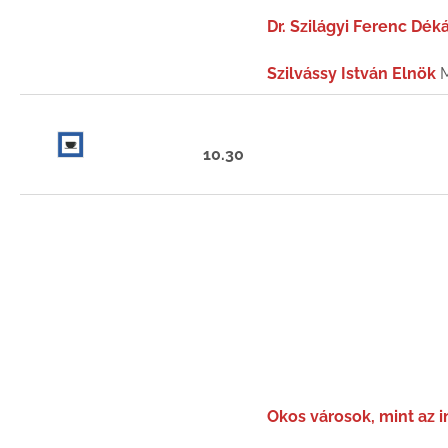
Dr. Szilágyi Ferenc Dé
Szilvássy István Elnök
M
10.30
Okos városok, mint az i