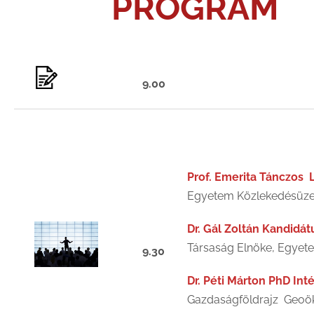
PROGRAM
9.00
Prof. Emerita Tánczos 
Egyetem Közlekedésüze
Dr. Gál Zoltán Kandidát
Társaság Elnöke, Egyete
9.30
Dr. Péti Márton PhD Int
Gazdaságföldrajz Geoöko