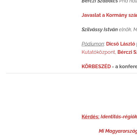
Bérczi Szabolcs
Phd hall
Javaslat a Kormány sz
Szilvássy István
elnök, M
Pódiumon
:
Dicső László
Kutatóközpont,
Bérczi 
KÖRBESZÉD
- a konfere
Kérdés:
Identitás-régió
Mi Magyarország