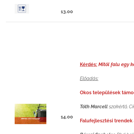
13.00
Kérdés:
Mitől falu egy 
Előadás:
Okos települések támoga
Tóth Marcell
szakértő, Ci
14.00
Falufejlesztési trendek