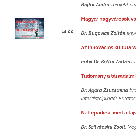
Bojtor Andrá
s projekt-v
Magyar nagyvárosok vál
11.00
Dr. Bugovics Zoltán
egye
Az innovációs kultúra 
habil Dr. Koltai Zoltán
do
Tudomány a társadalmi
Dr. Agora Zsuzsanna
tud
Interdiszciplináris Kutató
Natúrparkok, mint a tá
Dr. Szilvácsku Zsolt
, Ma