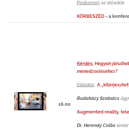
Pódiumon:
az előadók
KÖRBESZÉD
- a konfere
Kérdés:
Hogyan járulhat
menedzseléséhez?
Előadás:
A „kiterjeszt
Budaházy Szabolcs
ügyv
16.00
Augmented reality, tel
Dr. Herendy Csilla
senior