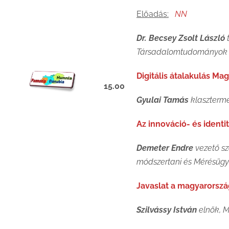
Előadás:
NN
Dr. Becsey Zsolt László
t
Társadalomtudományok é
Digitális átalakulás 
15.00
Gyulai Tamás
klaszterme
Az innováció- és ident
Demeter Endre
vezető sz
módszertani és Mérésügyi
Javaslat a magyarorszá
Szilvássy István
elnök, M