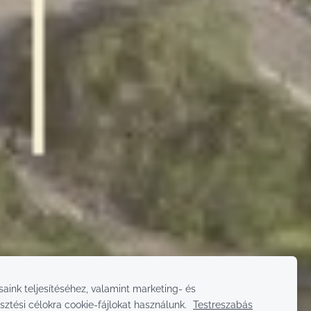
saink teljesítéséhez, valamint marketing- és
sztési célokra cookie-fájlokat használunk.
Testreszabás