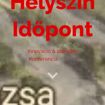
Helyszín
Időpont
Innováció & Identitás
Konferencia