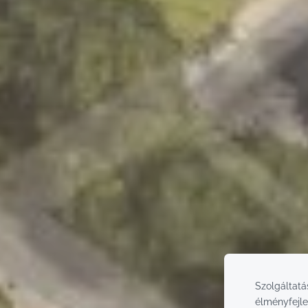
Szolgáltatá
élményfejle